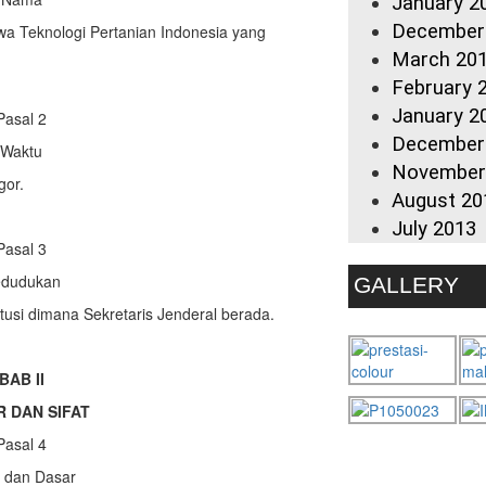
January 2
December
wa Teknologi Pertanian Indonesia yang
March 20
February 
January 2
Pasal 2
December
Waktu
November
gor.
August 20
July 2013
Pasal 3
dudukan
GALLERY
itusi dimana Sekretaris Jenderal berada.
BAB II
 DAN SIFAT
Pasal 4
 dan Dasar