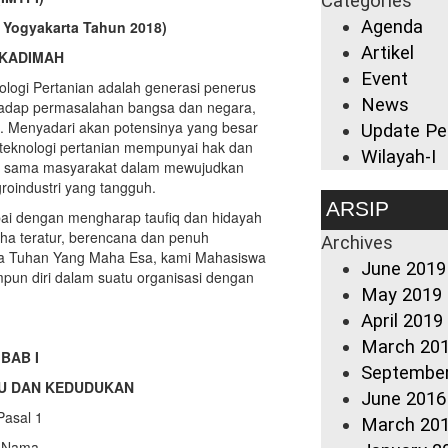
Categories
Agenda
i Yogyakarta Tahun 2018)
Artikel
KADIMAH
Event
ogi Pertanian adalah generasi penerus
News
hadap permasalahan bangsa dan negara,
n. Menyadari akan potensinya yang besar
Update Pe
teknologi pertanian mempunyai hak dan
Wilayah-I
ma sama masyarakat dalam mewujudkan
roindustri yang tangguh.
ARSIP
pai dengan mengharap taufiq dan hidayah
a teratur, berencana dan penuh
Archives
a Tuhan Yang Maha Esa, kami Mahasiswa
June 2019
pun diri dalam suatu organisasi dengan
May 2019
April 2019
March 20
BAB I
Septembe
U DAN KEDUDUKAN
June 2016
Pasal 1
March 20
Nama