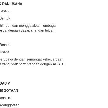
K DAN USAHA
Pasal 8
Bentuk
nghimpun dan menggalakkan lembaga
uai dengan dasar, sifat dan tujuan.
Pasal 9
Usaha
 berupaya dengan semangat kekeluargaan
a yang tidak bertentangan dengan AD/ART
BAB V
NGGOTAAN
Pasal
10
 Keanggotaan