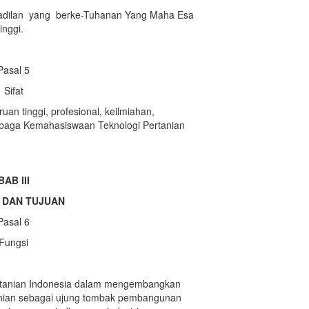
adilan yang berke-Tuhanan Yang Maha Esa
nggi.
Pasal 5
Sifat
ruan tinggi, profesional, keilmiahan,
baga Kemahasiswaan Teknologi Pertanian
BAB III
 DAN TUJUAN
Pasal 6
Fungsi
rtanian Indonesia dalam mengembangkan
anian sebagai ujung tombak pembangunan