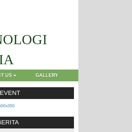
NOLOGI
IA
T US
GALLERY
 EVENT
BERITA