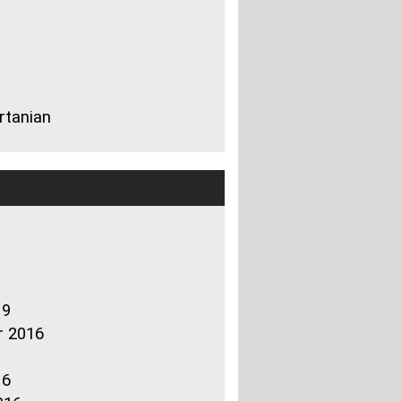
rtanian
19
r 2016
16