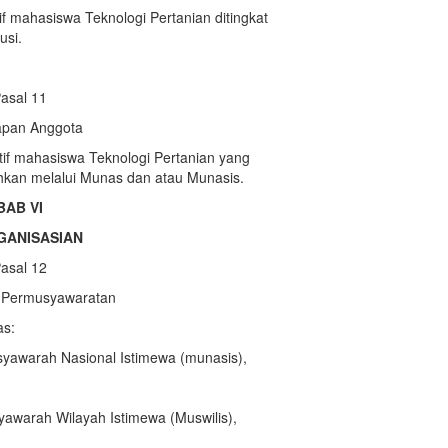
 mahasiswa Teknologi Pertanian ditingkat
usi.
asal 11
apan Anggota
if mahasiswa Teknologi Pertanian yang
kan melalui Munas dan atau Munasis.
BAB VI
GANISASIAN
asal 12
 Permusyawaratan
as:
yawarah Nasional Istimewa (munasis),
awarah Wilayah Istimewa (Muswilis),