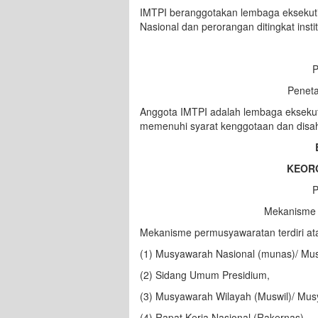
IMTPI beranggotakan lembaga eksekutif
Nasional dan perorangan ditingkat instit
P
Penet
Anggota IMTPI adalah lembaga eksekut
memenuhi syarat kenggotaan dan disah
KEOR
P
Mekanisme
Mekanisme permusyawaratan terdiri at
(1) Musyawarah Nasional (munas)/ Mus
(2) Sidang Umum Presidium,
(3) Musyawarah Wilayah (Muswil)/ Musy
(4) Rapat Kerja Nasional (Rakernas),