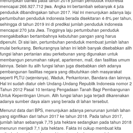
menunjukan bahwa pada tahun 2018 jumlah penduduk Indonesia
mencapai 266.927.712 jiwa. Angka ini bertambah sebanyak 4 juta
penduduk dibandingakan tahun 2017. Hal ini menunjukan adanya laju
pertumbuhan penduduk indonesia berada disekitaran 4-8% per tahun,
sehingga di tahun 2019 ini di prediksi jumlah penduduk indonesia
mencapai 270 juta Jiwa. Tingginya laju pertumbuhan penduduk
mengakibatkan bertambahnya kebutuhan pangan yang harus
dipenuhi. Di sisi lain, pertumbuhan penduduk membuat jumlah lahan
mulai berkurang. Berkurangnya lahan ini lebih banyak disebabkan alih
fungsi lahan pertanian atau perkebunan yang digunakan untuk
membangun perumahan rakyat, apartemen, mall, dan fasilitas umum
lainnya. Selain itu alih fungsi lahan juga disebabkan oleh adanya
pembangunan fasilitas negara yang dibutuhkan oleh masyarakat
seperti PLTU (sejenisnya), Waduk, Perkantoran, Bandara dan lainnya.
Hal ini sudah diatur oleh Undang-Undang Republik Indonesia nomor 2
Tahun 2012 Pasal 10 tentang Pengadaan Tanah Bagi Pembangunan
Untuk Kepentingan Umum. Alih fungsi lahan juga terjadi dikarenakan
adanya sumber daya alam yang berada di lahan tersebut.
Menurut data dari BPS, menunjukan adanya penurunan jumlah lahan
yang signifikan dari tahun 2017 ke tahun 2018. Pada tahun 2017,
jumlah lahan sebanyak 7,75 juta hektare sedangkan pada tahun 2018
menurun menjadi 7,1 juta hektare. Fakta ini cukup membuat kita