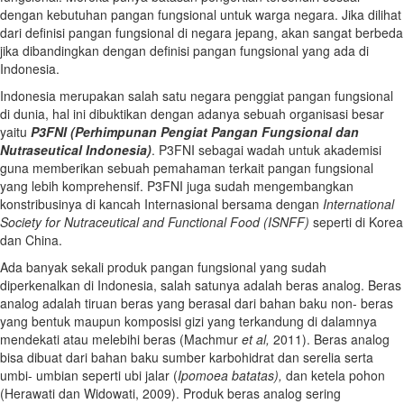
dengan kebutuhan pangan fungsional untuk warga negara. Jika dilihat
dari definisi pangan fungsional di negara jepang, akan sangat berbeda
jika dibandingkan dengan definisi pangan fungsional yang ada di
Indonesia.
Indonesia merupakan salah satu negara penggiat pangan fungsional
di dunia, hal ini dibuktikan dengan adanya sebuah organisasi besar
yaitu
P3FNI (Perhimpunan Pengiat Pangan Fungsional dan
Nutraseutical Indonesia)
. P3FNI sebagai wadah untuk akademisi
guna memberikan sebuah pemahaman terkait pangan fungsional
yang lebih komprehensif. P3FNI juga sudah mengembangkan
konstribusinya di kancah Internasional bersama dengan
International
Society for Nutraceutical and Functional Food (ISNFF)
seperti di Korea
dan China.
Ada banyak sekali produk pangan fungsional yang sudah
diperkenalkan di Indonesia, salah satunya adalah beras analog. Beras
analog adalah tiruan beras yang berasal dari bahan baku non- beras
yang bentuk maupun komposisi gizi yang terkandung di dalamnya
mendekati atau melebihi beras (Machmur
et al,
2011). Beras analog
bisa dibuat dari bahan baku sumber karbohidrat dan serelia serta
umbi- umbian seperti ubi jalar (
Ipomoea batatas),
dan ketela pohon
(Herawati dan Widowati, 2009). Produk beras analog sering