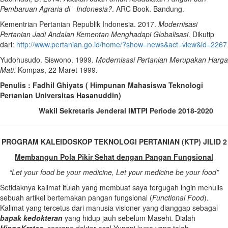
Pembaruan Agraria di Indonesia?
. ARC Book. Bandung.
Kementrian Pertanian Republik Indonesia. 2017.
Modernisasi
Pertanian Jadi Andalan Kementan Menghadapi Globalisasi
. Dikutip
dari:
http://www.pertanian.go.id/home/?show=news&act=view&id=2267
Yudohusudo. Siswono. 1999.
Modernisasi Pertanian Merupakan Harga
Mati
. Kompas, 22 Maret 1999.
Penulis : Fadhil Ghiyats ( Himpunan Mahasiswa Teknologi
Pertanian Universitas Hasanuddin)
Wakil Sekretaris Jenderal IMTPI Periode 2018-2020
PROGRAM KALEIDOSKOP TEKNOLOGI PERTANIAN (KTP) JILID 2
Membangun Pola Pikir Sehat dengan Pangan Fungsional
“Let your food be your medicine, Let your medicine be your food”
Setidaknya kalimat itulah yang membuat saya tergugah ingin menulis
sebuah artikel bertemakan pangan fungsional (
Functional Food
).
Kalimat yang tercetus dari manusia visioner yang dianggap sebagai
bapak kedokteran
yang hidup jauh sebelum Masehi. Dialah