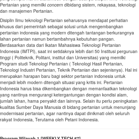
Pertanian yang memilki
concern
dibidang sistem, rekayasa, teknologi
dan manajemen Pertanian.
Disiplin Ilmu teknologi Pertanian seharusnya mendapat perhatian
khusus dari pemerintah sebagai solusi untuk mengembangkan
pertanian indonesia yang modern ditengah tantangan berkurangnya
lahan pertanian namun bertambahnya kebutuhan pangan.
Berdasarkan data dari Ikatan Mahasiswa Teknologi Pertanian
Indonesia (IMTPI), saat ini setidaknya lebih dari 50 Institusi perguruan
tinggi ( Politeknik, Politani, institut dan Universitas) yang memilki
Program studi Teknologi Pertanian ( Teknologi Hasil Pertanian,
Teknologi Industri Pertanian, Teknik Pertanian dan sejenisnya). Hal ini
merupakan harapan baru bagi sektor pertanian indonesia untuk
menjadi lebih modern ditengah situasi yang kritis ini. Pertanian
Indonesia harus bisa dikembangkan dengan memanfaatkan teknologi
yang nantinya mengurangi ketergantungan dengan kondisi alam,
jumlah lahan, hama penyakit dan lainnya. Selain itu perlu peningkatan
kualitas Sumber Daya Manusia di bidang pertanian untuk menunjang
modernisasi pertanian, agar nantinya dapat dinikmati oleh seluruh
rakyat Indonesia, Terutama oleh Petani Indonesia.
Program Wilayah 1 [WEEKLY TECH #7]