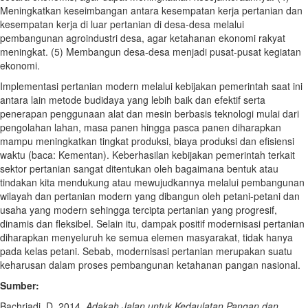
Meningkatkan keseimbangan antara kesempatan kerja pertanian dan
kesempatan kerja di luar pertanian di desa-desa melalui
pembangunan agroindustri desa, agar ketahanan ekonomi rakyat
meningkat. (5) Membangun desa-desa menjadi pusat-pusat kegiatan
ekonomi.
Implementasi pertanian modern melalui kebijakan pemerintah saat ini
antara lain metode budidaya yang lebih baik dan efektif serta
penerapan penggunaan alat dan mesin berbasis teknologi mulai dari
pengolahan lahan, masa panen hingga pasca panen diharapkan
mampu meningkatkan tingkat produksi, biaya produksi dan efisiensi
waktu (baca: Kementan). Keberhasilan kebijakan pemerintah terkait
sektor pertanian sangat ditentukan oleh bagaimana bentuk atau
tindakan kita mendukung atau mewujudkannya melalui pembangunan
wilayah dan pertanian modern yang dibangun oleh petani-petani dan
usaha yang modern sehingga tercipta pertanian yang progresif,
dinamis dan fleksibel. Selain itu, dampak positif modernisasi pertanian
diharapkan menyeluruh ke semua elemen masyarakat, tidak hanya
pada kelas petani. Sebab, modernisasi pertanian merupakan suatu
keharusan dalam proses pembangunan ketahanan pangan nasional.
Sumber:
Bachriadi, D. 2014.
Adakah Jalan untuk Kedaulatan Pangan dan