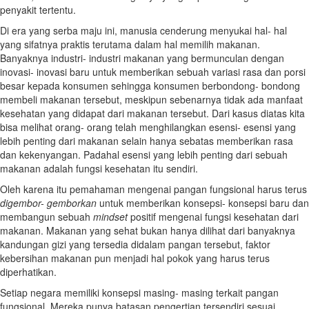
penyakit tertentu.
Di era yang serba maju ini, manusia cenderung menyukai hal- hal
yang sifatnya praktis terutama dalam hal memilih makanan.
Banyaknya industri- industri makanan yang bermunculan dengan
inovasi- inovasi baru untuk memberikan sebuah variasi rasa dan porsi
besar kepada konsumen sehingga konsumen berbondong- bondong
membeli makanan tersebut, meskipun sebenarnya tidak ada manfaat
kesehatan yang didapat dari makanan tersebut. Dari kasus diatas kita
bisa melihat orang- orang telah menghilangkan esensi- esensi yang
lebih penting dari makanan selain hanya sebatas memberikan rasa
dan kekenyangan. Padahal esensi yang lebih penting dari sebuah
makanan adalah fungsi kesehatan itu sendiri.
Oleh karena itu pemahaman mengenai pangan fungsional harus terus
digembor- gemborkan
untuk memberikan konsepsi- konsepsi baru dan
membangun sebuah
mindset
positif mengenai fungsi kesehatan dari
makanan. Makanan yang sehat bukan hanya dilihat dari banyaknya
kandungan gizi yang tersedia didalam pangan tersebut, faktor
kebersihan makanan pun menjadi hal pokok yang harus terus
diperhatikan.
Setiap negara memiliki konsepsi masing- masing terkait pangan
fungsional. Mereka punya batasan pengertian tersendiri sesuai