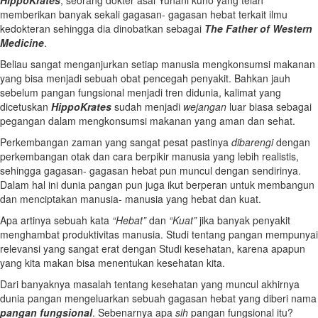
HippoKrates
, seorang dokter asal Yunani kuno yang telah
memberikan banyak sekali gagasan- gagasan hebat terkait ilmu
kedokteran sehingga dia dinobatkan sebagai
The Father of Western
Medicine
.
Beliau sangat menganjurkan setiap manusia mengkonsumsi makanan
yang bisa menjadi sebuah obat pencegah penyakit. Bahkan jauh
sebelum pangan fungsional menjadi tren didunia, kalimat yang
dicetuskan
HippoKrates
sudah menjadi
wejangan
luar biasa sebagai
pegangan dalam mengkonsumsi makanan yang aman dan sehat.
Perkembangan zaman yang sangat pesat pastinya
dibarengi
dengan
perkembangan otak dan cara berpikir manusia yang lebih realistis,
sehingga gagasan- gagasan hebat pun muncul dengan sendirinya.
Dalam hal ini dunia pangan pun juga ikut berperan untuk membangun
dan menciptakan manusia- manusia yang hebat dan kuat.
Apa artinya sebuah kata
“Hebat”
dan
“Kuat”
jika banyak penyakit
menghambat produktivitas manusia. Studi tentang pangan mempunyai
relevansi yang sangat erat dengan Studi kesehatan, karena apapun
yang kita makan bisa menentukan kesehatan kita.
Dari banyaknya masalah tentang kesehatan yang muncul akhirnya
dunia pangan mengeluarkan sebuah gagasan hebat yang diberi nama
pangan fungsional
. Sebenarnya apa
sih
pangan fungsional itu?