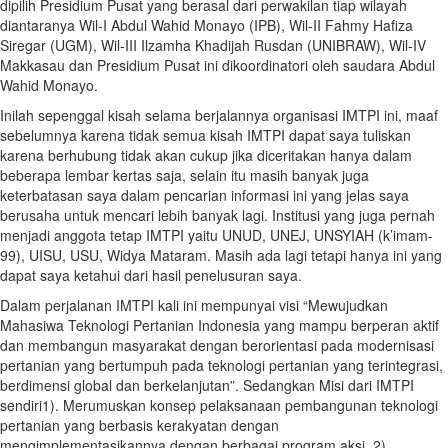
dipilih Presidium Pusat yang berasal dari perwakilan tiap wilayah
diantaranya Wil-I Abdul Wahid Monayo (IPB), Wil-II Fahmy Hafiza
Siregar (UGM), Wil-III Ilzamha Khadijah Rusdan (UNIBRAW), Wil-IV
Makkasau dan Presidium Pusat ini dikoordinatori oleh saudara Abdul
Wahid Monayo.
Inilah sepenggal kisah selama berjalannya organisasi IMTPI ini, maaf
sebelumnya karena tidak semua kisah IMTPI dapat saya tuliskan
karena berhubung tidak akan cukup jika diceritakan hanya dalam
beberapa lembar kertas saja, selain itu masih banyak juga
keterbatasan saya dalam pencarian informasi ini yang jelas saya
berusaha untuk mencari lebih banyak lagi. Institusi yang juga pernah
menjadi anggota tetap IMTPI yaitu UNUD, UNEJ, UNSYIAH (k’imam-
99), UISU, USU, Widya Mataram. Masih ada lagi tetapi hanya ini yang
dapat saya ketahui dari hasil penelusuran saya.
Dalam perjalanan IMTPI kali ini mempunyai visi “Mewujudkan
Mahasiwa Teknologi Pertanian Indonesia yang mampu berperan aktif
dan membangun masyarakat dengan berorientasi pada modernisasi
pertanian yang bertumpuh pada teknologi pertanian yang terintegrasi,
berdimensi global dan berkelanjutan”. Sedangkan Misi dari IMTPI
sendiri1). Merumuskan konsep pelaksanaan pembangunan teknologi
pertanian yang berbasis kerakyatan dengan
mengimplementasikannya dengan berbagai program aksi. 2).