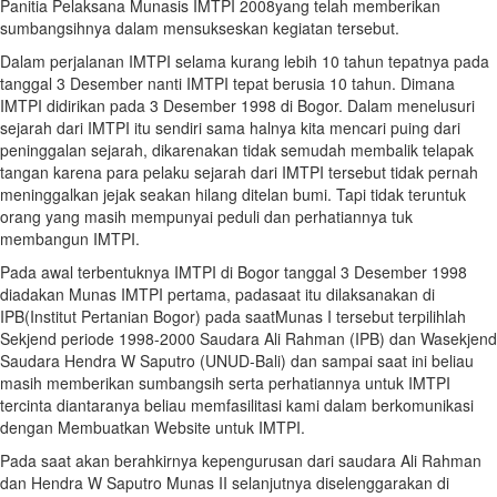
Panitia Pelaksana Munasis IMTPI 2008yang telah memberikan
sumbangsihnya dalam mensukseskan kegiatan tersebut.
Dalam perjalanan IMTPI selama kurang lebih 10 tahun tepatnya pada
tanggal 3 Desember nanti IMTPI tepat berusia 10 tahun. Dimana
IMTPI didirikan pada 3 Desember 1998 di Bogor. Dalam menelusuri
sejarah dari IMTPI itu sendiri sama halnya kita mencari puing dari
peninggalan sejarah, dikarenakan tidak semudah membalik telapak
tangan karena para pelaku sejarah dari IMTPI tersebut tidak pernah
meninggalkan jejak seakan hilang ditelan bumi. Tapi tidak teruntuk
orang yang masih mempunyai peduli dan perhatiannya tuk
membangun IMTPI.
Pada awal terbentuknya IMTPI di Bogor tanggal 3 Desember 1998
diadakan Munas IMTPI pertama, padasaat itu dilaksanakan di
IPB(Institut Pertanian Bogor) pada saatMunas I tersebut terpilihlah
Sekjend periode 1998-2000 Saudara Ali Rahman (IPB) dan Wasekjend
Saudara Hendra W Saputro (UNUD-Bali) dan sampai saat ini beliau
masih memberikan sumbangsih serta perhatiannya untuk IMTPI
tercinta diantaranya beliau memfasilitasi kami dalam berkomunikasi
dengan Membuatkan Website untuk IMTPI.
Pada saat akan berahkirnya kepengurusan dari saudara Ali Rahman
dan Hendra W Saputro Munas II selanjutnya diselenggarakan di