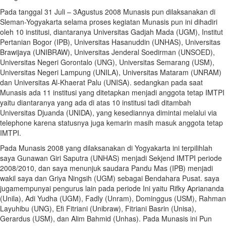
Pada tanggal 31 Juli – 3Agustus 2008 Munasis pun dilaksanakan di
Sleman-Yogyakarta selama proses kegiatan Munasis pun ini dihadiri
oleh 10 institusi, diantaranya Universitas Gadjah Mada (UGM), Institut
Pertanian Bogor (IPB), Universitas Hasanuddin (UNHAS), Universitas
Brawijaya (UNIBRAW), Universitas Jenderal Soedirman (UNSOED),
Universitas Negeri Gorontalo (UNG), Universitas Semarang (USM),
Universitas Negeri Lampung (UNILA), Universitas Mataram (UNRAM)
dan Universitas Al-Khaerat Palu (UNISA). sedangkan pada saat
Munasis ada 11 institusi yang ditetapkan menjadi anggota tetap IMTPI
yaitu diantaranya yang ada di atas 10 institusi tadi ditambah
Universitas Djuanda (UNIDA), yang kesediannya dimintai melalui via
telephone karena statusnya juga kemarin masih masuk anggota tetap
IMTPI.
Pada Munasis 2008 yang dilaksanakan di Yogyakarta ini terpilihlah
saya Gunawan Giri Saputra (UNHAS) menjadi Sekjend IMTPI periode
2008/2010, dan saya menunjuk saudara Pandu Mas (IPB) menjadi
wakil saya dan Griya Ningsih (UGM) sebagai Bendahara Pusat. saya
jugamempunyai pengurus lain pada periode Ini yaitu Rifky Apriananda
(Unila), Adi Yudha (UGM), Fadly (Unram), Dominggus (USM), Rahman
Layuhibu (UNG), Efi Fitriani (Unibraw), Fitriani Basrin (Unisa),
Gerardus (USM), dan Alim Bahmid (Unhas). Pada Munasis ini Pun