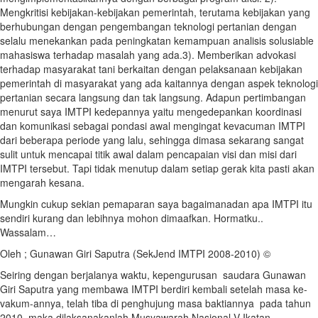
Mengkritisi kebijakan-kebijakan pemerintah, terutama kebijakan yang
berhubungan dengan pengembangan teknologi pertanian dengan
selalu menekankan pada peningkatan kemampuan analisis solusiable
mahasiswa terhadap masalah yang ada.3). Memberikan advokasi
terhadap masyarakat tani berkaitan dengan pelaksanaan kebijakan
pemerintah di masyarakat yang ada kaitannya dengan aspek teknologi
pertanian secara langsung dan tak langsung. Adapun pertimbangan
menurut saya IMTPI kedepannya yaitu mengedepankan koordinasi
dan komunikasi sebagai pondasi awal mengingat kevacuman IMTPI
dari beberapa periode yang lalu, sehingga dimasa sekarang sangat
sulit untuk mencapai titik awal dalam pencapaian visi dan misi dari
IMTPI tersebut. Tapi tidak menutup dalam setiap gerak kita pasti akan
mengarah kesana.
Mungkin cukup sekian pemaparan saya bagaimanadan apa IMTPI itu
sendiri kurang dan lebihnya mohon dimaafkan. Hormatku..
Wassalam…
Oleh ; Gunawan Giri Saputra (SekJend IMTPI 2008-2010) ©
Seiring dengan berjalanya waktu, kepengurusan saudara Gunawan
Giri Saputra yang membawa IMTPI berdiri kembali setelah masa ke-
vakum-annya, telah tiba di penghujung masa baktiannya pada tahun
2010, maka dilaksanakanlah Musyawarah Nasional V Ikatan