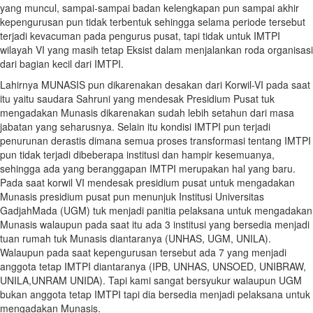
yang muncul, sampai-sampai badan kelengkapan pun sampai akhir
kepengurusan pun tidak terbentuk sehingga selama periode tersebut
terjadi kevacuman pada pengurus pusat, tapi tidak untuk IMTPI
wilayah VI yang masih tetap Eksist dalam menjalankan roda organisasi
dari bagian kecil dari IMTPI.
Lahirnya MUNASIS pun dikarenakan desakan dari Korwil-VI pada saat
itu yaitu saudara Sahruni yang mendesak Presidium Pusat tuk
mengadakan Munasis dikarenakan sudah lebih setahun dari masa
jabatan yang seharusnya. Selain itu kondisi IMTPI pun terjadi
penurunan derastis dimana semua proses transformasi tentang IMTPI
pun tidak terjadi dibeberapa institusi dan hampir kesemuanya,
sehingga ada yang beranggapan IMTPI merupakan hal yang baru.
Pada saat korwil VI mendesak presidium pusat untuk mengadakan
Munasis presidium pusat pun menunjuk Institusi Universitas
GadjahMada (UGM) tuk menjadi panitia pelaksana untuk mengadakan
Munasis walaupun pada saat itu ada 3 institusi yang bersedia menjadi
tuan rumah tuk Munasis diantaranya (UNHAS, UGM, UNILA).
Walaupun pada saat kepengurusan tersebut ada 7 yang menjadi
anggota tetap IMTPI diantaranya (IPB, UNHAS, UNSOED, UNIBRAW,
UNILA,UNRAM UNIDA). Tapi kami sangat bersyukur walaupun UGM
bukan anggota tetap IMTPI tapi dia bersedia menjadi pelaksana untuk
mengadakan Munasis.