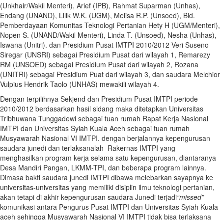
(Unkhair/Wakil Menteri), Arief (IPB), Rahmat Suparman (Unhas),
Endang (UNAND), Lilik W.K. (UGM), Melisa R.P. (Unsoed), Bid.
Pemberdayaan Komunitas Teknologi Pertanian Hety H (UGM/Menteri),
Nopen S. (UNAND/Wakil Menteri), Linda T. (Unsoed), Nesha (Unhas),
Iswana (Unitri). dan Presidium Pusat IMTPI 2010/2012 Veri Suseno
Siregar (UNSRI) sebagai Presidium Pusat dari wilayah 1, Remarezy
RM (UNSOED) sebagai Presidium Pusat dari wilayah 2, Rozana
(UNITRI) sebagai Presidium Puat dari wilayah 3, dan saudara Melchior
Vulpius Hendrik Taolo (UNHAS) mewakili wilayah 4.
Dengan terpilihnya Sekjend dan Presidium Pusat IMTPI periode
2010/2012 berdasarkan hasil sidang maka ditetapkan Universitas
Tribhuwana Tunggadewi sebagai tuan rumah Rapat Kerja Nasional
IMTPI dan Universitas Syiah Kuala Aceh sebagai tuan rumah
Musyawarah Nasional VI IMTPI. dengan berjalannya kepengurusan
saudara junedi dan terlaksanalah Rakernas IMTPI yang
menghasilkan program kerja selama satu kepengurusan, diantaranya
Desa Mandiri Pangan, LKMM-TPI, dan beberapa program lainnya.
Dimasa bakti saudara junedi IMTPI dibawa melebarkan sayapnya ke
universitas-universitas yang memiliki disiplin ilmu teknologi pertanian,
akan tetapi di akhir kepengurusan saudara Junedi terjadi
“missed”
komunikasi antara Pengurus Pusat IMTPI dan Universitas Syiah Kuala
aceh sehingga Musyawarah Nasional VI IMTPI tidak bisa terlaksana