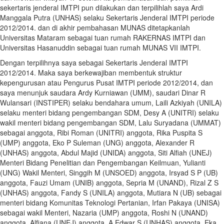
sekertaris jenderal IMTPI pun dilakukan dan terpilihlah saya Ardi
Manggala Putra (UNHAS) selaku Sekertaris Jenderal IMTPI periode
2012/2014. dan di akhir pembahasan MUNAS ditetapkanlah
Universitas Mataram sebagai tuan rumah RAKERNAS IMTPI dan
Universitas Hasanuddin sebagai tuan rumah MUNAS VII IMTPI.
Dengan terpilihnya saya sebagai Sekertaris Jenderal IMTPI
2012/2014. Maka saya berkewajiban membentuk struktur
kepengurusan atau Pengurus Pusat IMTPI periode 2012/2014, dan
saya menunjuk saudara Ardy Kurniawan (UMM), saudari Dinar R
Wulansari (INSTIPER) selaku bendahara umum, Laili Azkiyah (UNILA)
selaku menteri bidang pengembangan SDM, Desy A (UNITRI) selaku
wakil menteri bidang pengembangan SDM, Lalu Suryadana (UMMAT)
sebagai anggota, Ribi Roman (UNITRI) anggota, Rika Puspita S
(UMP) anggota, Eko P Suleman (UNG) anggota, Alexander R
(UNHAS) anggota, Abdul Majid (UNIDA) anggota, Siti Alfiah (UNEJ)
Menteri Bidang Penelitian dan Pengembangan Keilmuan, Yulianti
(UNG) Wakil Menteri, Singgih M (UNSOED) anggota, Irsyad S P (UB)
anggota, Fauzi Umam (UNIB) anggota, Sepria M (UNAND), Rizal Z S
(UNHAS) anggota, Fandy S (UNILA) anggota, Mutiara N (UB) sebagai
menteri bidang Komunitas Teknologi Pertanian, Irfan Pakaya (UNISA)
sebagai wakil Menteri, Nazaria (UMP) anggota, Roshi N (UNAND)
anggota, Alfiana (UNEJ) anggota, A Edwar S (UNHAS) anggota, Eka