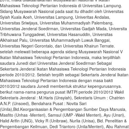
Mahasiswa Teknologi Pertanian Indonesia di Universitas Lampung.
Sidang Musyawarah Nasional pada saat itu dihadiri oleh Universitas
Syiah Kuala Aceh, Universitas Lampung, Univeritas Andalas,
Universitas Sriwijaya, Universitas Muhammadiyah Palembang,
Universitas Jenderal Soedirman, Universitas Gadjah Mada, Universita
Tribhuwana Tunggadewi, Universitas Hasanuddin, Universitas
Alkhairaat Palu, Universitas Muhammadiyah Luwuk Banggai,
Universitas Negeri Gorontalo, dan Universitas Khairun Ternate.
setelah melewati beberapa agenda sidang Musyawarah Nasional V
Ikatan Mahasiswa Teknologi Pertanian Indonesia, maka terpilihlah
saudara Junedi dari Universitas Jenderal Soedirman Sebagai
Sekertaris Jenderal Ikatan Mahasiswa Teknologi Pertanian Indonesia
periode 2010/2012. Setelah terpilih sebagai Sekertaris Jenderal Ikatan
Mahasiswa Teknologi Pertanian Indonesia dengan masa bakti
2010/2012 saudara Junedi membentuk struktur kepengurusannya.
berikut nama-nama pengurus pusat IMTPI periode 2010/2012 Wakil
Sekretaris Jenderal : M.Haris (Unsyiah), Sekretaris Umum : Chatrien
A.N.P. (Unsoed), Bendahara Pusat : Novita Sari
(Unila),Bid.Keorganisasian & Pengembangan Sumber Daya Manusia,
Masfito (Unhas -Menteri), Samsul (UMP -Wakil Menteri), Ayu (Unsri),
Halid Arifin (UNG), Vicky R (Unibraw), Nurlia (Unisa), Bid. Penelitian &
Pengembangan Keilmuan, Dedi Triantoro (Unila/Menteri), Abu Rahmat