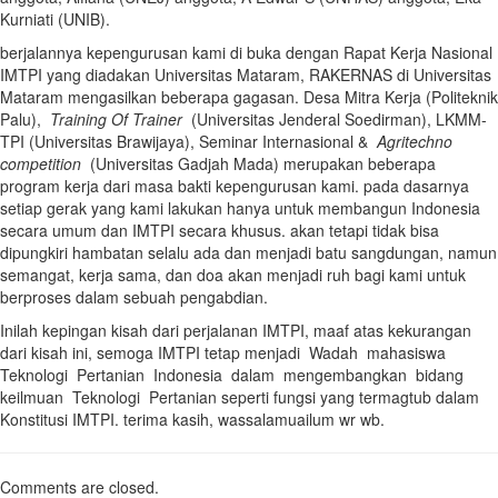
Kurniati (UNIB).
berjalannya kepengurusan kami di buka dengan Rapat Kerja Nasional
IMTPI yang diadakan Universitas Mataram, RAKERNAS di Universitas
Mataram mengasilkan beberapa gagasan. Desa Mitra Kerja (Politeknik
Palu),
Training Of Trainer
(Universitas Jenderal Soedirman), LKMM-
TPI (Universitas Brawijaya), Seminar Internasional &
Agritechno
competition
(Universitas Gadjah Mada) merupakan beberapa
program kerja dari masa bakti kepengurusan kami. pada dasarnya
setiap gerak yang kami lakukan hanya untuk membangun Indonesia
secara umum dan IMTPI secara khusus. akan tetapi tidak bisa
dipungkiri hambatan selalu ada dan menjadi batu sangdungan, namun
semangat, kerja sama, dan doa akan menjadi ruh bagi kami untuk
berproses dalam sebuah pengabdian.
Inilah kepingan kisah dari perjalanan IMTPI, maaf atas kekurangan
dari kisah ini, semoga IMTPI tetap menjadi Wadah mahasiswa
Teknologi Pertanian Indonesia dalam mengembangkan bidang
keilmuan Teknologi Pertanian seperti fungsi yang termagtub dalam
Konstitusi IMTPI. terima kasih, wassalamuailum wr wb.
Comments are closed.