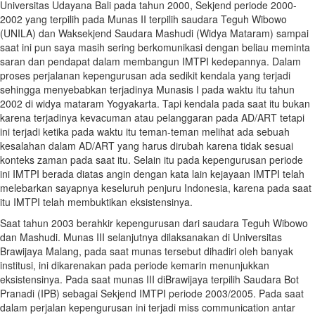
Universitas Udayana Bali pada tahun 2000, Sekjend periode 2000-
2002 yang terpilih pada Munas II terpilih saudara Teguh Wibowo
(UNILA) dan Waksekjend Saudara Mashudi (Widya Mataram) sampai
saat ini pun saya masih sering berkomunikasi dengan beliau meminta
saran dan pendapat dalam membangun IMTPI kedepannya. Dalam
proses perjalanan kepengurusan ada sedikit kendala yang terjadi
sehingga menyebabkan terjadinya Munasis I pada waktu itu tahun
2002 di widya mataram Yogyakarta. Tapi kendala pada saat itu bukan
karena terjadinya kevacuman atau pelanggaran pada AD/ART tetapi
ini terjadi ketika pada waktu itu teman-teman melihat ada sebuah
kesalahan dalam AD/ART yang harus dirubah karena tidak sesuai
konteks zaman pada saat itu. Selain itu pada kepengurusan periode
ini IMTPI berada diatas angin dengan kata lain kejayaan IMTPI telah
melebarkan sayapnya keseluruh penjuru Indonesia, karena pada saat
itu IMTPI telah membuktikan eksistensinya.
Saat tahun 2003 berahkir kepengurusan dari saudara Teguh Wibowo
dan Mashudi. Munas III selanjutnya dilaksanakan di Universitas
Brawijaya Malang, pada saat munas tersebut dihadiri oleh banyak
institusi, ini dikarenakan pada periode kemarin menunjukkan
eksistensinya. Pada saat munas III diBrawijaya terpilih Saudara Bot
Pranadi (IPB) sebagai Sekjend IMTPI periode 2003/2005. Pada saat
dalam perjalan kepengurusan ini terjadi miss communication antar