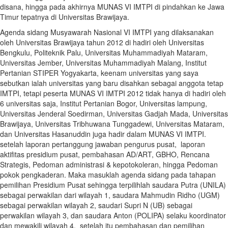
disana, hingga pada akhirnya MUNAS VI IMTPI di pindahkan ke Jawa
Timur tepatnya di Universitas Brawijaya.
Agenda sidang Musyawarah Nasional VI IMTPI yang dilaksanakan
oleh Universitas Brawijaya tahun 2012 di hadiri oleh Universitas
Bengkulu, Politeknik Palu, Universitas Muhammadiyah Mataram,
Universitas Jember, Universitas Muhammadiyah Malang, Institut
Pertanian STIPER Yogyakarta, keenam universitas yang saya
sebutkan ialah universitas yang baru disahkan sebagai anggota tetap
IMTPI, tetapi peserta MUNAS VI IMTPI 2012 tidak hanya di hadiri oleh
6 universitas saja, Institut Pertanian Bogor, Universitas lampung,
Universitas Jenderal Soedirman, Universitas Gadjah Mada, Universitas
Brawijaya, Universitas Tribhuwana Tunggadewi, Universitas Mataram,
dan Universitas Hasanuddin juga hadir dalam MUNAS VI IMTPI.
setelah laporan pertanggung jawaban pengurus pusat, laporan
aktifitas presidium pusat, pembahasan AD/ART, GBHO, Rencana
Strategis, Pedoman administrasi & kepotokoleran, hingga Pedoman
pokok pengkaderan. Maka masuklah agenda sidang pada tahapan
pemilihan Presidium Pusat sehingga terpilihlah saudara Putra (UNILA)
sebagai perwakilan dari wilayah 1, saudara Mahmudin Ridho (UGM)
sebagai perwakilan wilayah 2, saudari Supri N (UB) sebagai
perwakilan wilayah 3, dan saudara Anton (POLIPA) selaku koordinator
dan mewakili wilayah 4. setelah itu pembahasan dan pemilihan