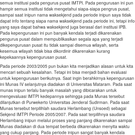
semua institusi pada pengurus pusat IMTPI. Pada pengurusan ini pun
hampir semua institusi tidak mengetahui siapa-siapa pengrus pusat,
sampai saat inipun nama waksekjend pada periode inipun saya tidak
dapat info tentang siapa nama waksekjend pada periode ini, tetapi info
yang saya dapat bahwa waksekjend juga berasal dari institusi IPB.
Pada kepengurusan ini pun banyak kendala terjadi dikarenakan
pengurus pusat dalam mempublikasikan segala apa yang terjadi
dikepengurusan pusat itu tidak sampai disemua wilayah, serta
kesemua wilayah tidak bisa dikordinir dikarenakan kurang
kepekaannya kepengurusan pusat.
Pada periode 2003/2005 pun bukan kita menjadikan alasan untuk kita
mencari sebuah kesalahan. Tetapi ini bisa menjadi bahan evaluasi
untuk kepengurusan berikutnya. Saat ingin berahkirnya kepengurusan
ini Munas IV selanjutnya diadakan di Universitas Mataram. Pada saat
munas inipun terlalu banyak masalah yang dibicarakan untuk
mengevaluasi IMTPI kedepannya sehingga pada Munas tersebut
dilanjutkan di Purwekerto Universitas Jenderal Sudirman. Pada saat
Munas tersebut terpilihlah saudara Herlambang (Unsoed) sebagai
Sekjend IMTPI Periode 2005/2007. Pada saat terpilihnya saudara
Herlambang inipun melalui proses yang panjang dikarenakan sampai
Munas diadakan di dua tempat berbeda dikarenakan menyita waktu
yang cukup panjang. Pada periode inipun sangat banyak kendala